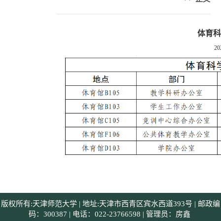
体育
20
版权所有:天津师范大学 | 地址:天津市西青区宾水西道393号 | 邮政编
码：300387 | 电话：022-23766598 | 管理员：房鑫